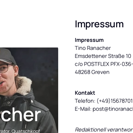
Impressum
Impressum
Tino Ranacher

Emsdettener Straße 10

c/o POSTFLEX PFX-036-
48268 Greven
Kontakt
Telefon: (+49)15678701
acher
E-Mail: post@tinoranac
Redaktionell verantwort
rator, Quatschkopf