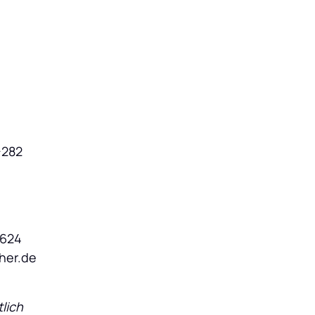
282

624

her.de
lich